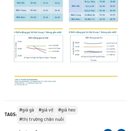
#giá gà
#giá vịt
#giá heo
TAGS:
#thị trường chăn nuôi