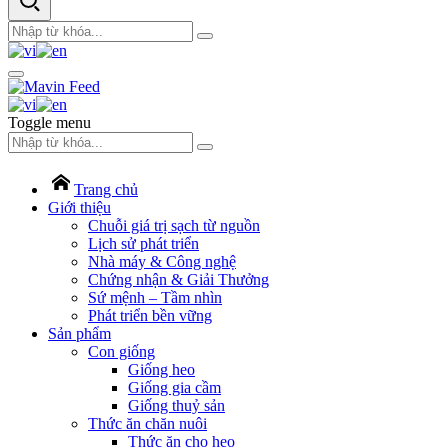
Toggle menu
Trang chủ
Giới thiệu
Chuỗi giá trị sạch từ nguồn
Lịch sử phát triển
Nhà máy & Công nghệ
Chứng nhận & Giải Thưởng
Sứ mệnh – Tầm nhìn
Phát triển bền vững
Sản phẩm
Con giống
Giống heo
Giống gia cầm
Giống thuỷ sản
Thức ăn chăn nuôi
Thức ăn cho heo