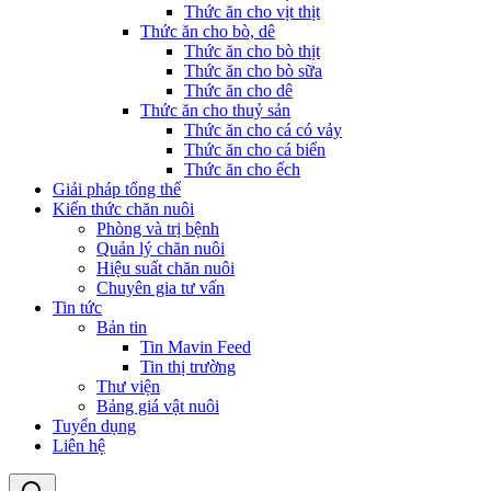
Thức ăn cho vịt thịt
Thức ăn cho bò, dê
Thức ăn cho bò thịt
Thức ăn cho bò sữa
Thức ăn cho dê
Thức ăn cho thuỷ sản
Thức ăn cho cá có vảy
Thức ăn cho cá biển
Thức ăn cho ếch
Giải pháp tổng thể
Kiến thức chăn nuôi
Phòng và trị bệnh
Quản lý chăn nuôi
Hiệu suất chăn nuôi
Chuyên gia tư vấn
Tin tức
Bản tin
Tin Mavin Feed
Tin thị trường
Thư viện
Bảng giá vật nuôi
Tuyển dụng
Liên hệ