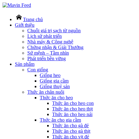
Trang chủ
Giới thiệu
Chuỗi giá trị sạch từ nguồn
Lịch sử phát triển
Nhà máy & Công nghệ
Chứng nhận & Giải Thưởng
Sứ mệnh – Tầm nhìn
Phát triển bền vững
Sản phẩm
Con giống
Giống heo
Giống gia cầm
Giống thuỷ sản
Thức ăn chăn nuôi
Thức ăn cho heo
Thức ăn cho heo con
Thức ăn cho heo thịt
Thức ăn cho heo nái
Thức ăn cho gia cầm
Thức ăn cho gà đẻ
Thức ăn cho gà thịt
Thức ăn cho vịt đẻ