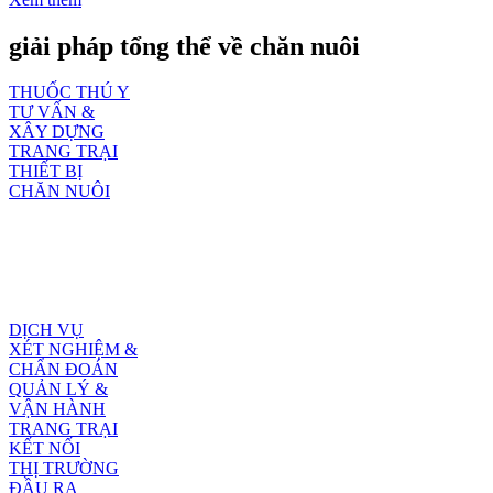
giải pháp tổng thể về chăn nuôi
THUỐC THÚ Y
TƯ VẤN &
XÂY DỰNG
TRANG TRẠI
THIẾT BỊ
CHĂN NUÔI
DỊCH VỤ
XÉT NGHIỆM &
CHẨN ĐOÁN
QUẢN LÝ &
VẬN HÀNH
TRANG TRẠI
KẾT NỐI
THỊ TRƯỜNG
ĐẦU RA