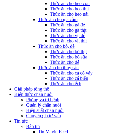
Thức ăn cho heo con
Thức ăn cho heo thịt
Thức ăn cho heo nái
Thức ăn cho gia cầm
Thức ăn cho gà đẻ
Thức ăn cho gà thịt
Thức ăn cho vịt đẻ
Thức ăn cho vịt thịt
Thức ăn cho bò, dê
Thức ăn cho bò thịt
Thức ăn cho bò sữa
Thức ăn cho dê
Thức ăn cho thuỷ sản
Thức ăn cho cá có vảy
Thức ăn cho cá biển
Thức ăn cho ếch
Giải pháp tổng thể
Kiến thức chăn nuôi
Phòng và trị bệnh
Quản lý chăn nuôi
Hiệu suất chăn nuôi
Chuyên gia tư vấn
Tin tức
Bản tin
Tin Mavin Feed