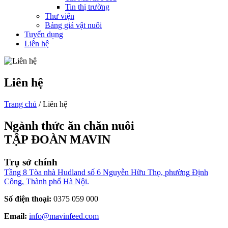
Tin thị trường
Thư viện
Bảng giá vật nuôi
Tuyển dụng
Liên hệ
Liên hệ
Trang chủ
/
Liên hệ
Ngành thức ăn chăn nuôi
TẬP ĐOÀN MAVIN
Trụ sở chính
Tầng 8 Tòa nhà Hudland số 6 Nguyễn Hữu Thọ, phường Định
Công, Thành phố Hà Nội.
Số điện thoại:
0375 059 000
Email:
info@mavinfeed
.com