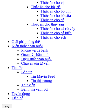
Thức ăn cho vịt thịt
Thức ăn cho bò, dê
Thức ăn cho bò thịt
Thức ăn cho bò sữa
Thức ăn cho dê
Thức ăn cho thuỷ sản
Thức ăn cho cá có vảy
Thức ăn cho cá biển
Thức ăn cho ếch
Giải pháp tổng thể
Kiến thức chăn nuôi
Phòng và trị bệnh
Quản lý chăn nuôi
Hiệu suất chăn nuôi
Chuyên gia tư vấn
Tin tức
Bản tin
Tin Mavin Feed
Tin thị trường
Thư viện
Bảng giá vật nuôi
Tuyển dụng
Liên hệ