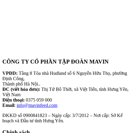
CÔNG TY CỔ PHẦN TẬP ĐOÀN MAVIN
VPĐD:
Tầng 8 Tòa nhà Hudland số 6 Nguyễn Hữu Thọ, phường
Định Công,
Thành phố Hà Nội..
ĐC (viết hóa đơn):
Thị Tứ Bô Thời, xã Việt Tiến, tỉnh Hưng Yên,
Việt Nam
Điện thoại:
0375 059 000
Email
:
info@mavinfeed.com
ĐKKD số 0900841823 – Ngày cấp: 3/7/2012 – Nơi cấp: Sở Kế
hoạch và Đầu tư tỉnh Hưng Yên.
Chính sách