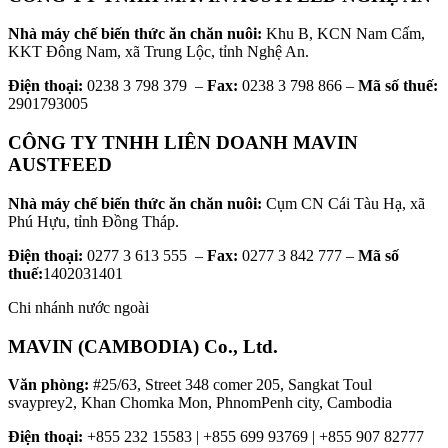
Nhà máy chế biến thức ăn chăn nuôi:
Khu B, KCN Nam Cấm,
KKT Đông Nam, xã Trung Lộc, tỉnh Nghệ An.
Điện thoại:
0238 3 798 379 –
Fax:
0238 3 798 866 –
Mã số thuế:
2901793005
CÔNG TY TNHH LIÊN DOANH MAVIN
AUSTFEED
Nhà máy chế biến thức ăn chăn nuôi:
Cụm CN Cái Tàu Hạ, xã
Phú Hựu, tỉnh Đồng Tháp.
Điện thoại:
0277 3 613 555 –
Fax:
0277 3 842 777 –
Mã số
thuế:
1402031401
Chi nhánh nước ngoài
MAVIN (CAMBODIA) Co., Ltd.
Văn phòng:
#25/63, Street 348 comer 205, Sangkat Toul
svayprey2, Khan Chomka Mon, PhnomPenh city, Cambodia
Điện thoại:
+855 232 15583 | +855 699 93769 | +855 907 82777