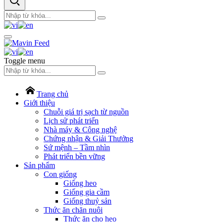
Toggle menu
Trang chủ
Giới thiệu
Chuỗi giá trị sạch từ nguồn
Lịch sử phát triển
Nhà máy & Công nghệ
Chứng nhận & Giải Thưởng
Sứ mệnh – Tầm nhìn
Phát triển bền vững
Sản phẩm
Con giống
Giống heo
Giống gia cầm
Giống thuỷ sản
Thức ăn chăn nuôi
Thức ăn cho heo