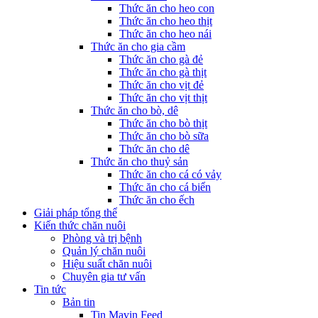
Thức ăn cho heo con
Thức ăn cho heo thịt
Thức ăn cho heo nái
Thức ăn cho gia cầm
Thức ăn cho gà đẻ
Thức ăn cho gà thịt
Thức ăn cho vịt đẻ
Thức ăn cho vịt thịt
Thức ăn cho bò, dê
Thức ăn cho bò thịt
Thức ăn cho bò sữa
Thức ăn cho dê
Thức ăn cho thuỷ sản
Thức ăn cho cá có vảy
Thức ăn cho cá biển
Thức ăn cho ếch
Giải pháp tổng thể
Kiến thức chăn nuôi
Phòng và trị bệnh
Quản lý chăn nuôi
Hiệu suất chăn nuôi
Chuyên gia tư vấn
Tin tức
Bản tin
Tin Mavin Feed