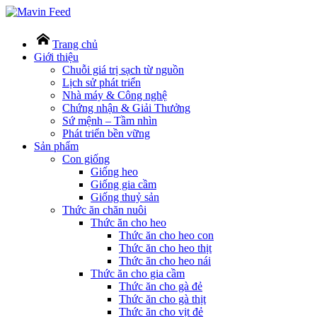
Trang chủ
Giới thiệu
Chuỗi giá trị sạch từ nguồn
Lịch sử phát triển
Nhà máy & Công nghệ
Chứng nhận & Giải Thưởng
Sứ mệnh – Tầm nhìn
Phát triển bền vững
Sản phẩm
Con giống
Giống heo
Giống gia cầm
Giống thuỷ sản
Thức ăn chăn nuôi
Thức ăn cho heo
Thức ăn cho heo con
Thức ăn cho heo thịt
Thức ăn cho heo nái
Thức ăn cho gia cầm
Thức ăn cho gà đẻ
Thức ăn cho gà thịt
Thức ăn cho vịt đẻ