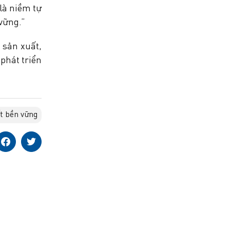
là niềm tự
vững.”
 sản xuất,
phát triển
t bền vững