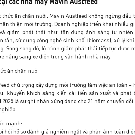
 tại các nhà máy Mavin Austfeed
t thức ăn chăn nuôi, Mavin Austfeed không ngừng đầu t
hân thiện môi trường. Doanh nghiệp triển khai nhiều gi
 và giảm phát thải như: tận dụng ánh sáng tự nhiên
n tần, sử dụng công nghệ sinh khối (biomass), xử lý khí 
g. Song song đó, lộ trình giảm phát thải tiếp tục được 
 xe nâng sang xe điện trong vận hành nhà máy.
feed chú trọng xây dựng môi trường làm việc an toàn –
u, khuyến khích sáng kiến cải tiến sản xuất và phát 
I 2025 là sự ghi nhận xứng đáng cho 21 năm chuyển đổi t
nghiệp.
hấn mạnh:
 đòi hỏi hồ sơ đánh giá nghiêm ngặt và phản ánh toàn diệ