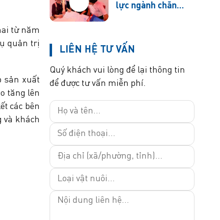
lực ngành chăn
nuôi – Ngày hội
việc làm tại Trường
hai từ năm
Cao đẳng Cộng
ụ quản trị
LIÊN HỆ TƯ VẤN
đồng Hà Tây
Quý khách vui lòng để lại thông tin
p sản xuất
để được tư vấn miễn phí.
ao tăng lên
ết các bên
g và khách