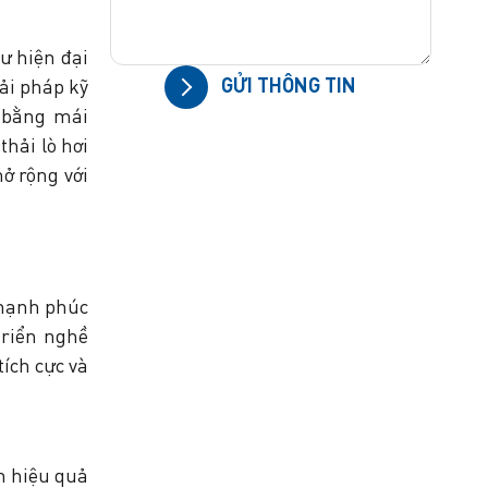
ư hiện đại
GỬI THÔNG TIN
ải pháp kỹ
 bằng mái
thải lò hơi
mở rộng với
 hạnh phúc
triển nghề
ích cực và
n hiệu quả