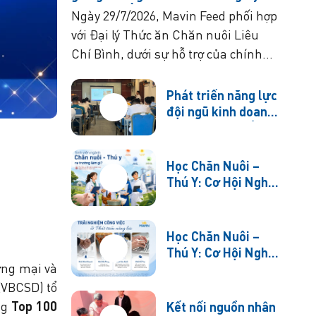
tỉnh Cao Bằng
Ngày 29/7/2026, Mavin Feed phối hợp
với Đại lý Thức ăn Chăn nuôi Liêu
Chí Bình, dưới sự hỗ trợ của chính
quyền địa phương, tổ chức chương
trình trao...
Phát triển năng lực
đội ngũ kinh doanh
– Nâng cao chất
lượng phục vụ
khách hàng
Học Chăn Nuôi –
Thú Y: Cơ Hội Nghề
Nghiệp Trong
Ngành Thức Ăn
Chăn Nuôi (Phần 1)
Học Chăn Nuôi –
Thú Y: Cơ Hội Nghề
ơng mại và
Nghiệp Trong
Ngành Thức Ăn
VBCSD) tổ
Chăn Nuôi (Phần 2)
ng
Top 100
Kết nối nguồn nhân