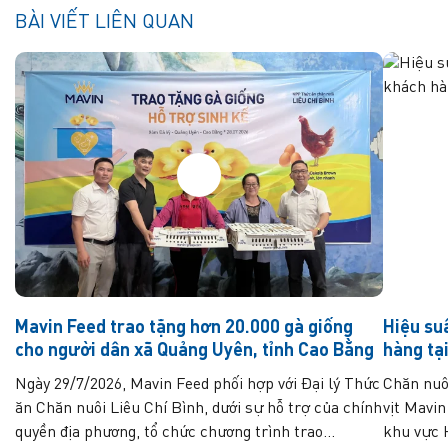
BÀI VIẾT LIÊN QUAN
Mavin Feed trao tặng hơn 20.000 gà giống
Hiệu su
cho người dân xã Quảng Uyên, tỉnh Cao Bằng
hàng tạ
Ngày 29/7/2026, Mavin Feed phối hợp với Đại lý Thức
Chăn nuô
ăn Chăn nuôi Liêu Chí Bình, dưới sự hỗ trợ của chính
vịt Mavin
quyền địa phương, tổ chức chương trình trao...
khu vực H