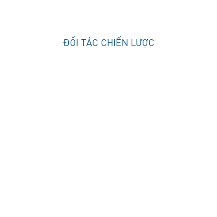
ĐỐI TÁC CHIẾN LƯỢC
CÔNG TY CỔ PHẦN TẬP ĐOÀN MAVIN
VPĐD:
Tầng 8 Tòa nhà Hudland số 6 Nguyễn Hữu Thọ,
phường Định Công,
Thành phố Hà Nội..