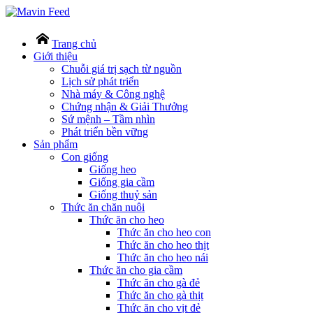
Trang chủ
Giới thiệu
Chuỗi giá trị sạch từ nguồn
Lịch sử phát triển
Nhà máy & Công nghệ
Chứng nhận & Giải Thưởng
Sứ mệnh – Tầm nhìn
Phát triển bền vững
Sản phẩm
Con giống
Giống heo
Giống gia cầm
Giống thuỷ sản
Thức ăn chăn nuôi
Thức ăn cho heo
Thức ăn cho heo con
Thức ăn cho heo thịt
Thức ăn cho heo nái
Thức ăn cho gia cầm
Thức ăn cho gà đẻ
Thức ăn cho gà thịt
Thức ăn cho vịt đẻ