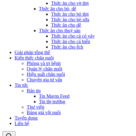
Thức ăn cho vịt thịt
Thức ăn cho bò, dê
Thức ăn cho bò thịt
Thức ăn cho bò sữa
Thức ăn cho dê
Thức ăn cho thuỷ sản
Thức ăn cho cá có vảy
Thức ăn cho cá biển
Thức ăn cho ếch
Giải pháp tổng thể
Kiến thức chăn nuôi
Phòng và trị bệnh
Quản lý chăn nuôi
Hiệu suất chăn nuôi
Chuyên gia tư vấn
Tin tức
Bản tin
Tin Mavin Feed
Tin thị trường
Thư viện
Bảng giá vật nuôi
Tuyển dụng
Liên hệ