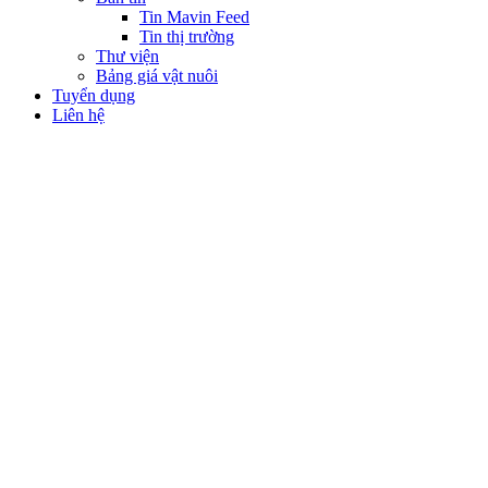
Tin Mavin Feed
Tin thị trường
Thư viện
Bảng giá vật nuôi
Tuyển dụng
Liên hệ