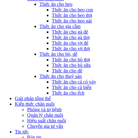
Thức ăn cho heo
Thức ăn cho heo con
Thức ăn cho heo thịt
Thức ăn cho heo nái
Thức ăn cho gia cầm
Thức ăn cho gà đẻ
Thức ăn cho gà thịt
Thức ăn cho vịt đẻ
Thức ăn cho vịt thịt
Thức ăn cho bò, dê
Thức ăn cho bò thịt
Thức ăn cho bò sữa
Thức ăn cho dê
Thức ăn cho thuỷ sản
Thức ăn cho cá có vảy
Thức ăn cho cá biển
Thức ăn cho ếch
Giải pháp tổng thể
Kiến thức chăn nuôi
Phòng và trị bệnh
Quản lý chăn nuôi
Hiệu suất chăn nuôi
Chuyên gia tư vấn
Tin tức
Bản tin