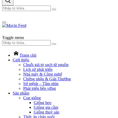
Toggle menu
Trang chủ
Giới thiệu
Chuỗi giá trị sạch từ nguồn
Lịch sử phát triển
Nhà máy & Công nghệ
Chứng nhận & Giải Thưởng
Sứ mệnh – Tầm nhìn
Phát triển bền vững
Sản phẩm
Con giống
Giống heo
Giống gia cầm
Giống thuỷ sản
Thức ăn chăn nuôi