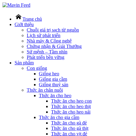
Trang chủ
Giới thiệu
Chuỗi giá trị sạch từ nguồn
Lịch sử phát triển
Nhà máy & Công nghệ
Chứng nhận & Giải Thưởng
Sứ mệnh – Tầm nhìn
Phát triển bền vững
Sản phẩm
Con giống
Giống heo
Giống gia cầm
Giống thuỷ sản
Thức ăn chăn nuôi
Thức ăn cho heo
Thức ăn cho heo con
Thức ăn cho heo thịt
Thức ăn cho heo nái
Thức ăn cho gia cầm
Thức ăn cho gà đẻ
Thức ăn cho gà thịt
Thức ăn cho vịt đẻ