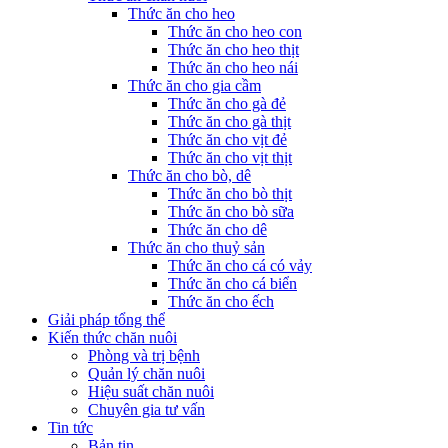
Thức ăn cho heo
Thức ăn cho heo con
Thức ăn cho heo thịt
Thức ăn cho heo nái
Thức ăn cho gia cầm
Thức ăn cho gà đẻ
Thức ăn cho gà thịt
Thức ăn cho vịt đẻ
Thức ăn cho vịt thịt
Thức ăn cho bò, dê
Thức ăn cho bò thịt
Thức ăn cho bò sữa
Thức ăn cho dê
Thức ăn cho thuỷ sản
Thức ăn cho cá có vảy
Thức ăn cho cá biển
Thức ăn cho ếch
Giải pháp tổng thể
Kiến thức chăn nuôi
Phòng và trị bệnh
Quản lý chăn nuôi
Hiệu suất chăn nuôi
Chuyên gia tư vấn
Tin tức
Bản tin