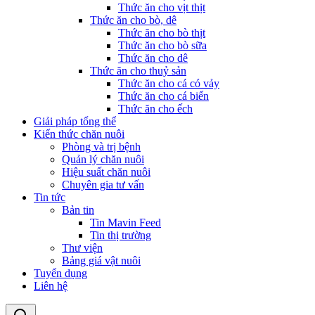
Thức ăn cho vịt thịt
Thức ăn cho bò, dê
Thức ăn cho bò thịt
Thức ăn cho bò sữa
Thức ăn cho dê
Thức ăn cho thuỷ sản
Thức ăn cho cá có vảy
Thức ăn cho cá biển
Thức ăn cho ếch
Giải pháp tổng thể
Kiến thức chăn nuôi
Phòng và trị bệnh
Quản lý chăn nuôi
Hiệu suất chăn nuôi
Chuyên gia tư vấn
Tin tức
Bản tin
Tin Mavin Feed
Tin thị trường
Thư viện
Bảng giá vật nuôi
Tuyển dụng
Liên hệ