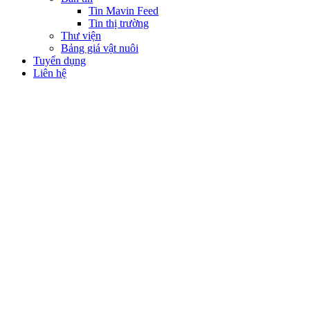
Tin Mavin Feed
Tin thị trường
Thư viện
Bảng giá vật nuôi
Tuyển dụng
Liên hệ