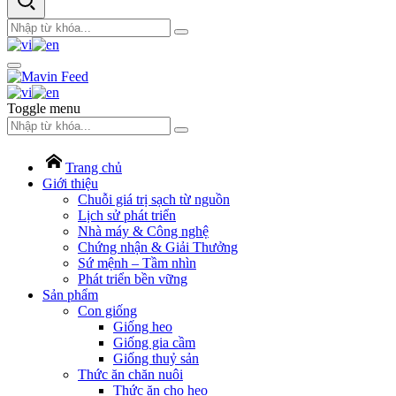
Toggle menu
Trang chủ
Giới thiệu
Chuỗi giá trị sạch từ nguồn
Lịch sử phát triển
Nhà máy & Công nghệ
Chứng nhận & Giải Thưởng
Sứ mệnh – Tầm nhìn
Phát triển bền vững
Sản phẩm
Con giống
Giống heo
Giống gia cầm
Giống thuỷ sản
Thức ăn chăn nuôi
Thức ăn cho heo