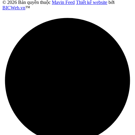
© 2026 Bản quyền thuộc
Mavin Feed
Thiết kế website
bởi
BICWeb.vn
™