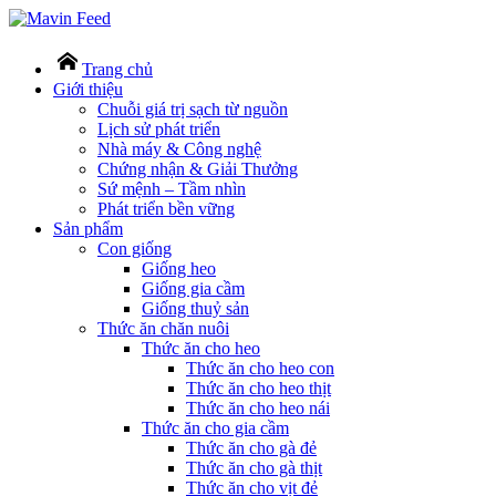
Trang chủ
Giới thiệu
Chuỗi giá trị sạch từ nguồn
Lịch sử phát triển
Nhà máy & Công nghệ
Chứng nhận & Giải Thưởng
Sứ mệnh – Tầm nhìn
Phát triển bền vững
Sản phẩm
Con giống
Giống heo
Giống gia cầm
Giống thuỷ sản
Thức ăn chăn nuôi
Thức ăn cho heo
Thức ăn cho heo con
Thức ăn cho heo thịt
Thức ăn cho heo nái
Thức ăn cho gia cầm
Thức ăn cho gà đẻ
Thức ăn cho gà thịt
Thức ăn cho vịt đẻ