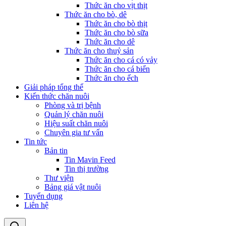
Thức ăn cho vịt thịt
Thức ăn cho bò, dê
Thức ăn cho bò thịt
Thức ăn cho bò sữa
Thức ăn cho dê
Thức ăn cho thuỷ sản
Thức ăn cho cá có vảy
Thức ăn cho cá biển
Thức ăn cho ếch
Giải pháp tổng thể
Kiến thức chăn nuôi
Phòng và trị bệnh
Quản lý chăn nuôi
Hiệu suất chăn nuôi
Chuyên gia tư vấn
Tin tức
Bản tin
Tin Mavin Feed
Tin thị trường
Thư viện
Bảng giá vật nuôi
Tuyển dụng
Liên hệ