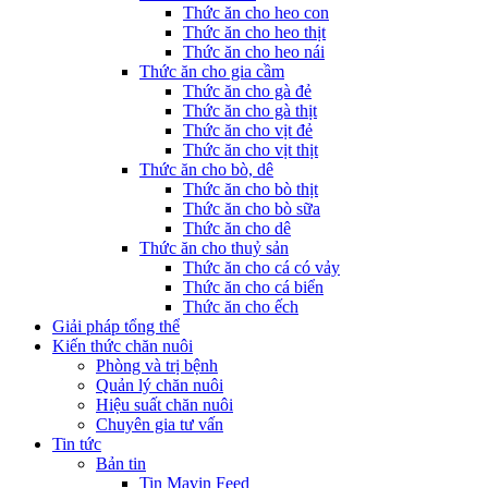
Thức ăn cho heo con
Thức ăn cho heo thịt
Thức ăn cho heo nái
Thức ăn cho gia cầm
Thức ăn cho gà đẻ
Thức ăn cho gà thịt
Thức ăn cho vịt đẻ
Thức ăn cho vịt thịt
Thức ăn cho bò, dê
Thức ăn cho bò thịt
Thức ăn cho bò sữa
Thức ăn cho dê
Thức ăn cho thuỷ sản
Thức ăn cho cá có vảy
Thức ăn cho cá biển
Thức ăn cho ếch
Giải pháp tổng thể
Kiến thức chăn nuôi
Phòng và trị bệnh
Quản lý chăn nuôi
Hiệu suất chăn nuôi
Chuyên gia tư vấn
Tin tức
Bản tin
Tin Mavin Feed