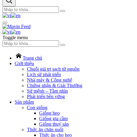
Toggle menu
Trang chủ
Giới thiệu
Chuỗi giá trị sạch từ nguồn
Lịch sử phát triển
Nhà máy & Công nghệ
Chứng nhận & Giải Thưởng
Sứ mệnh – Tầm nhìn
Phát triển bền vững
Sản phẩm
Con giống
Giống heo
Giống gia cầm
Giống thuỷ sản
Thức ăn chăn nuôi
Thức ăn cho heo