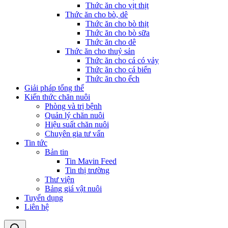
Thức ăn cho vịt thịt
Thức ăn cho bò, dê
Thức ăn cho bò thịt
Thức ăn cho bò sữa
Thức ăn cho dê
Thức ăn cho thuỷ sản
Thức ăn cho cá có vảy
Thức ăn cho cá biển
Thức ăn cho ếch
Giải pháp tổng thể
Kiến thức chăn nuôi
Phòng và trị bệnh
Quản lý chăn nuôi
Hiệu suất chăn nuôi
Chuyên gia tư vấn
Tin tức
Bản tin
Tin Mavin Feed
Tin thị trường
Thư viện
Bảng giá vật nuôi
Tuyển dụng
Liên hệ