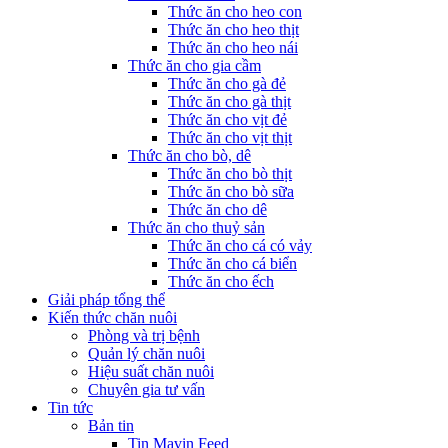
Thức ăn cho heo con
Thức ăn cho heo thịt
Thức ăn cho heo nái
Thức ăn cho gia cầm
Thức ăn cho gà đẻ
Thức ăn cho gà thịt
Thức ăn cho vịt đẻ
Thức ăn cho vịt thịt
Thức ăn cho bò, dê
Thức ăn cho bò thịt
Thức ăn cho bò sữa
Thức ăn cho dê
Thức ăn cho thuỷ sản
Thức ăn cho cá có vảy
Thức ăn cho cá biển
Thức ăn cho ếch
Giải pháp tổng thể
Kiến thức chăn nuôi
Phòng và trị bệnh
Quản lý chăn nuôi
Hiệu suất chăn nuôi
Chuyên gia tư vấn
Tin tức
Bản tin
Tin Mavin Feed