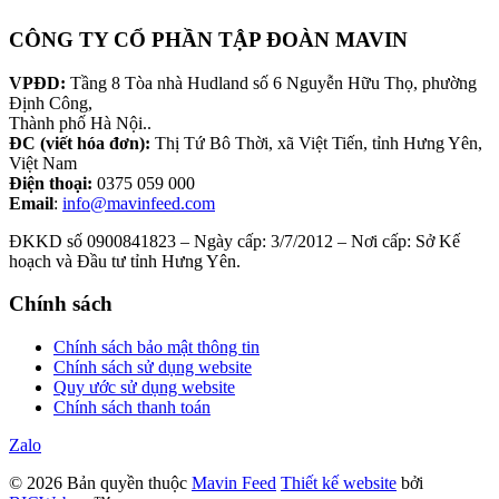
CÔNG TY CỔ PHẦN TẬP ĐOÀN MAVIN
VPĐD:
Tầng 8 Tòa nhà Hudland số 6 Nguyễn Hữu Thọ, phường
Định Công,
Thành phố Hà Nội..
ĐC (viết hóa đơn):
Thị Tứ Bô Thời, xã Việt Tiến, tỉnh Hưng Yên,
Việt Nam
Điện thoại:
0375 059 000
Email
:
info@mavinfeed.com
ĐKKD số 0900841823 – Ngày cấp: 3/7/2012 – Nơi cấp: Sở Kế
hoạch và Đầu tư tỉnh Hưng Yên.
Chính sách
Chính sách bảo mật thông tin
Chính sách sử dụng website
Quy ước sử dụng website
Chính sách thanh toán
Zalo
© 2026 Bản quyền thuộc
Mavin Feed
Thiết kế website
bởi