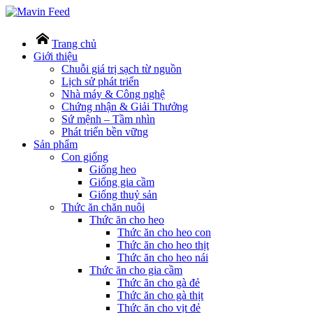
Trang chủ
Giới thiệu
Chuỗi giá trị sạch từ nguồn
Lịch sử phát triển
Nhà máy & Công nghệ
Chứng nhận & Giải Thưởng
Sứ mệnh – Tầm nhìn
Phát triển bền vững
Sản phẩm
Con giống
Giống heo
Giống gia cầm
Giống thuỷ sản
Thức ăn chăn nuôi
Thức ăn cho heo
Thức ăn cho heo con
Thức ăn cho heo thịt
Thức ăn cho heo nái
Thức ăn cho gia cầm
Thức ăn cho gà đẻ
Thức ăn cho gà thịt
Thức ăn cho vịt đẻ