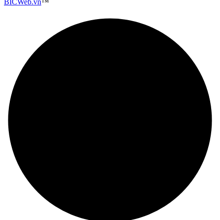
BICWeb.vn
™