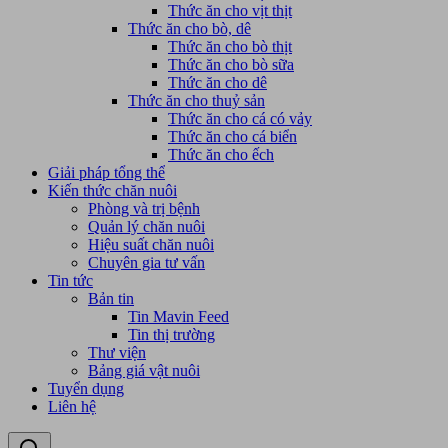
Thức ăn cho vịt thịt
Thức ăn cho bò, dê
Thức ăn cho bò thịt
Thức ăn cho bò sữa
Thức ăn cho dê
Thức ăn cho thuỷ sản
Thức ăn cho cá có vảy
Thức ăn cho cá biển
Thức ăn cho ếch
Giải pháp tổng thể
Kiến thức chăn nuôi
Phòng và trị bệnh
Quản lý chăn nuôi
Hiệu suất chăn nuôi
Chuyên gia tư vấn
Tin tức
Bản tin
Tin Mavin Feed
Tin thị trường
Thư viện
Bảng giá vật nuôi
Tuyển dụng
Liên hệ