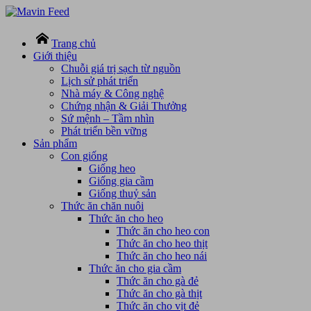
Trang chủ
Giới thiệu
Chuỗi giá trị sạch từ nguồn
Lịch sử phát triển
Nhà máy & Công nghệ
Chứng nhận & Giải Thưởng
Sứ mệnh – Tầm nhìn
Phát triển bền vững
Sản phẩm
Con giống
Giống heo
Giống gia cầm
Giống thuỷ sản
Thức ăn chăn nuôi
Thức ăn cho heo
Thức ăn cho heo con
Thức ăn cho heo thịt
Thức ăn cho heo nái
Thức ăn cho gia cầm
Thức ăn cho gà đẻ
Thức ăn cho gà thịt
Thức ăn cho vịt đẻ