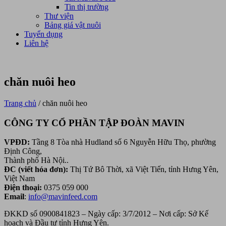
Tin thị trường
Thư viện
Bảng giá vật nuôi
Tuyển dụng
Liên hệ
chăn nuôi heo
Trang chủ
/
chăn nuôi heo
CÔNG TY CỔ PHẦN TẬP ĐOÀN MAVIN
VPĐD:
Tầng 8 Tòa nhà Hudland số 6 Nguyễn Hữu Thọ, phường
Định Công,
Thành phố Hà Nội..
ĐC (viết hóa đơn):
Thị Tứ Bô Thời, xã Việt Tiến, tỉnh Hưng Yên,
Việt Nam
Điện thoại:
0375 059 000
Email
:
info@mavinfeed.com
ĐKKD số 0900841823 – Ngày cấp: 3/7/2012 – Nơi cấp: Sở Kế
hoạch và Đầu tư tỉnh Hưng Yên.