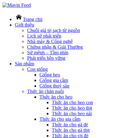
Trang chủ
Giới thiệu
Chuỗi giá trị sạch từ nguồn
Lịch sử phát triển
Nhà máy & Công nghệ
Chứng nhận & Giải Thưởng
Sứ mệnh – Tầm nhìn
Phát triển bền vững
Sản phẩm
Con giống
Giống heo
Giống gia cầm
Giống thuỷ sản
Thức ăn chăn nuôi
Thức ăn cho heo
Thức ăn cho heo con
Thức ăn cho heo thịt
Thức ăn cho heo nái
Thức ăn cho gia cầm
Thức ăn cho gà đẻ
Thức ăn cho gà thịt
Thức ăn cho vịt đẻ