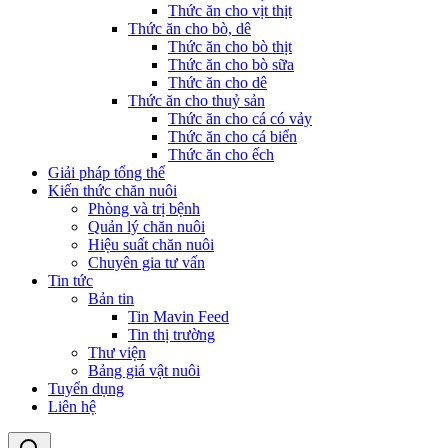
Thức ăn cho vịt thịt
Thức ăn cho bò, dê
Thức ăn cho bò thịt
Thức ăn cho bò sữa
Thức ăn cho dê
Thức ăn cho thuỷ sản
Thức ăn cho cá có vảy
Thức ăn cho cá biển
Thức ăn cho ếch
Giải pháp tổng thể
Kiến thức chăn nuôi
Phòng và trị bệnh
Quản lý chăn nuôi
Hiệu suất chăn nuôi
Chuyên gia tư vấn
Tin tức
Bản tin
Tin Mavin Feed
Tin thị trường
Thư viện
Bảng giá vật nuôi
Tuyển dụng
Liên hệ