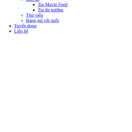
Tin Mavin Feed
Tin thị trường
Thư viện
Bảng giá vật nuôi
Tuyển dụng
Liên hệ