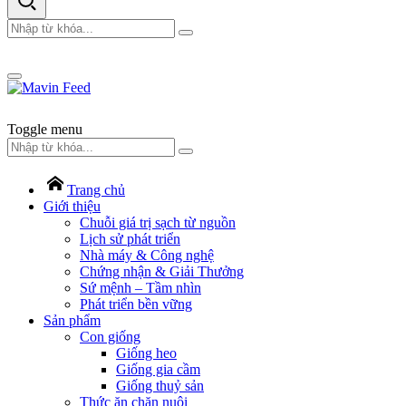
Toggle menu
Trang chủ
Giới thiệu
Chuỗi giá trị sạch từ nguồn
Lịch sử phát triển
Nhà máy & Công nghệ
Chứng nhận & Giải Thưởng
Sứ mệnh – Tầm nhìn
Phát triển bền vững
Sản phẩm
Con giống
Giống heo
Giống gia cầm
Giống thuỷ sản
Thức ăn chăn nuôi