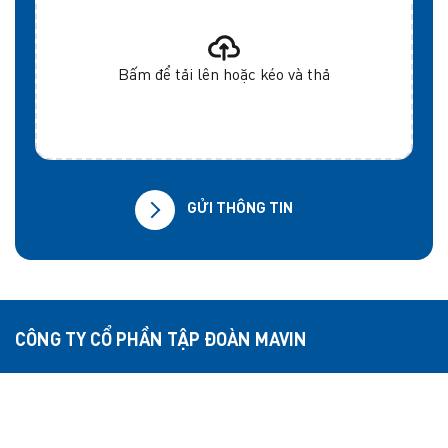
Bấm để tải lên hoặc kéo và thả
GỬI THÔNG TIN
CÔNG TY CỔ PHẦN TẬP ĐOÀN MAVIN
VPĐD:
Tầng 8 Tòa nhà Hudland số 6 Nguyễn Hữu Thọ,
phường Định Công,
Thành phố Hà Nội..