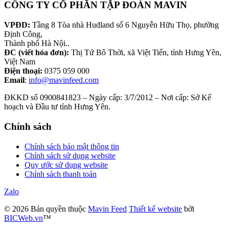
CÔNG TY CỔ PHẦN TẬP ĐOÀN MAVIN
VPĐD:
Tầng 8 Tòa nhà Hudland số 6 Nguyễn Hữu Thọ, phường
Định Công,
Thành phố Hà Nội..
ĐC (viết hóa đơn):
Thị Tứ Bô Thời, xã Việt Tiến, tỉnh Hưng Yên,
Việt Nam
Điện thoại:
0375 059 000
Email
:
info@mavinfeed.com
ĐKKD số 0900841823 – Ngày cấp: 3/7/2012 – Nơi cấp: Sở Kế
hoạch và Đầu tư tỉnh Hưng Yên.
Chính sách
Chính sách bảo mật thông tin
Chính sách sử dụng website
Quy ước sử dụng website
Chính sách thanh toán
Zalo
© 2026 Bản quyền thuộc
Mavin Feed
Thiết kế website
bởi
BICWeb.vn
™