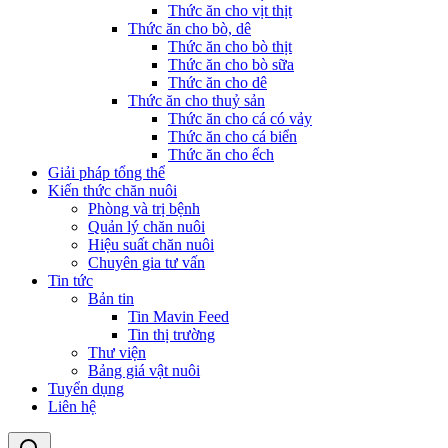
Thức ăn cho vịt thịt
Thức ăn cho bò, dê
Thức ăn cho bò thịt
Thức ăn cho bò sữa
Thức ăn cho dê
Thức ăn cho thuỷ sản
Thức ăn cho cá có vảy
Thức ăn cho cá biển
Thức ăn cho ếch
Giải pháp tổng thể
Kiến thức chăn nuôi
Phòng và trị bệnh
Quản lý chăn nuôi
Hiệu suất chăn nuôi
Chuyên gia tư vấn
Tin tức
Bản tin
Tin Mavin Feed
Tin thị trường
Thư viện
Bảng giá vật nuôi
Tuyển dụng
Liên hệ