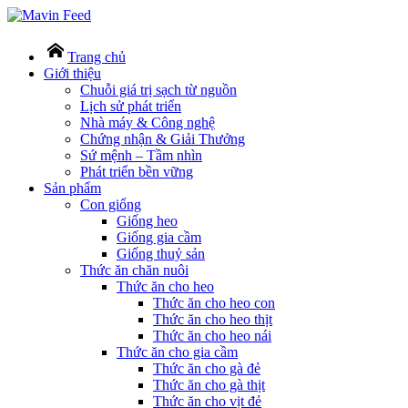
Trang chủ
Giới thiệu
Chuỗi giá trị sạch từ nguồn
Lịch sử phát triển
Nhà máy & Công nghệ
Chứng nhận & Giải Thưởng
Sứ mệnh – Tầm nhìn
Phát triển bền vững
Sản phẩm
Con giống
Giống heo
Giống gia cầm
Giống thuỷ sản
Thức ăn chăn nuôi
Thức ăn cho heo
Thức ăn cho heo con
Thức ăn cho heo thịt
Thức ăn cho heo nái
Thức ăn cho gia cầm
Thức ăn cho gà đẻ
Thức ăn cho gà thịt
Thức ăn cho vịt đẻ