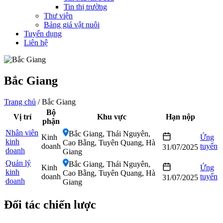
Tin thị trường
Thư viện
Bảng giá vật nuôi
Tuyển dụng
Liên hệ
Bắc Giang
Trang chủ
/
Bắc Giang
Bộ
Vị trí
Khu vực
Hạn nộp
phận
Nhân viên
Bắc Giang, Thái Nguyên,
Kinh
Ứng
kinh
Cao Bằng, Tuyên Quang, Hà
doanh
tuyển
31/07/2025
doanh
Giang
Quản lý
Bắc Giang, Thái Nguyên,
Kinh
Ứng
kinh
Cao Bằng, Tuyên Quang, Hà
doanh
tuyển
31/07/2025
doanh
Giang
Đối tác chiến lược