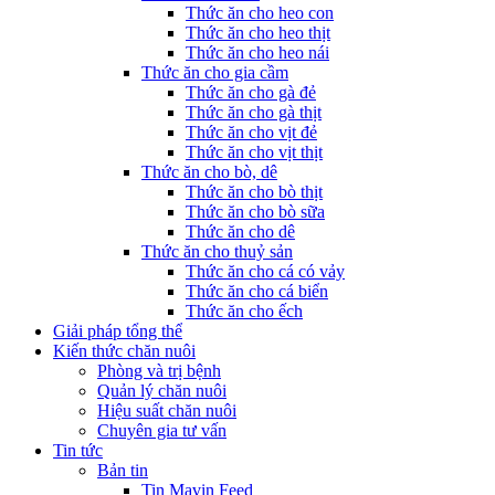
Thức ăn cho heo con
Thức ăn cho heo thịt
Thức ăn cho heo nái
Thức ăn cho gia cầm
Thức ăn cho gà đẻ
Thức ăn cho gà thịt
Thức ăn cho vịt đẻ
Thức ăn cho vịt thịt
Thức ăn cho bò, dê
Thức ăn cho bò thịt
Thức ăn cho bò sữa
Thức ăn cho dê
Thức ăn cho thuỷ sản
Thức ăn cho cá có vảy
Thức ăn cho cá biển
Thức ăn cho ếch
Giải pháp tổng thể
Kiến thức chăn nuôi
Phòng và trị bệnh
Quản lý chăn nuôi
Hiệu suất chăn nuôi
Chuyên gia tư vấn
Tin tức
Bản tin
Tin Mavin Feed