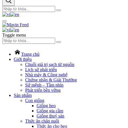
Toggle menu
Trang chủ
Giới thiệu
Chuỗi giá trị sạch từ nguồn
Lịch sử phát triển
Nhà máy & Công nghệ
Chứng nhận & Giải Thưởng
Sứ mệnh – Tầm nhìn
Phát triển bền vững
Sản phẩm
Con giống
Giống heo
Giống gia cầm
Giống thuỷ sản
Thức ăn chăn nuôi
Thức ăn cho heo