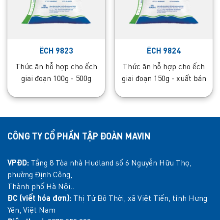
ẾCH 9823
ẾCH 9824
Thức ăn hỗ hợp cho ếch
Thức ăn hỗ hợp cho ếch
giai đoạn 100g - 500g
giai đoạn 150g - xuất bán
CÔNG TY CỔ PHẦN TẬP ĐOÀN MAVIN
VPĐD:
Tầng 8 Tòa nhà Hudland số 6 Nguyễn Hữu Thọ,
phường Định Công,
Thành phố Hà Nội..
ĐC (viết hóa đơn):
Thị Tứ Bô Thời, xã Việt Tiến, tỉnh Hưng
Yên, Việt Nam