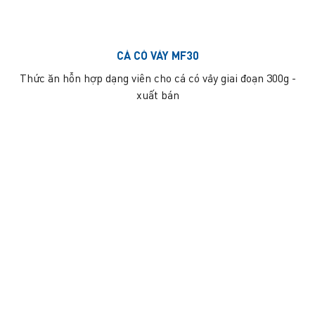
CÁ CÓ VẢY MF30
Thức ăn hỗn hợp dạng viên cho cá có vảy giai đoạn 300g -
xuất bán
CÔNG TY CỔ PHẦN TẬP ĐOÀN MAVIN
VPĐD:
Tầng 8 Tòa nhà Hudland số 6 Nguyễn Hữu Thọ,
phường Định Công,
Thành phố Hà Nội..
ĐC (viết hóa đơn):
Thị Tứ Bô Thời, xã Việt Tiến, tỉnh Hưng
Yên, Việt Nam
Điện thoại:
0375 059 000