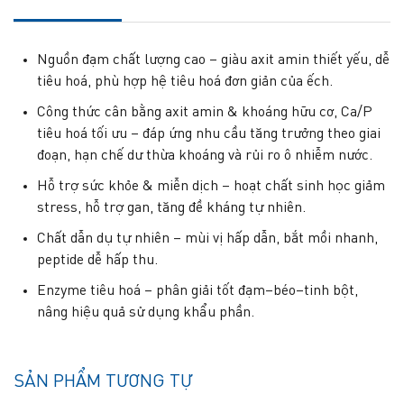
Nguồn đạm chất lượng cao – giàu axit amin thiết yếu, dễ
tiêu hoá, phù hợp hệ tiêu hoá đơn giản của ếch.
Công thức cân bằng axit amin & khoáng hữu cơ, Ca/P
tiêu hoá tối ưu – đáp ứng nhu cầu tăng trưởng theo giai
đoạn, hạn chế dư thừa khoáng và rủi ro ô nhiễm nước.
Hỗ trợ sức khỏe & miễn dịch – hoạt chất sinh học giảm
stress, hỗ trợ gan, tăng đề kháng tự nhiên.
Chất dẫn dụ tự nhiên – mùi vị hấp dẫn, bắt mồi nhanh,
peptide dễ hấp thu.
Enzyme tiêu hoá – phân giải tốt đạm–béo–tinh bột,
nâng hiệu quả sử dụng khẩu phần.
SẢN PHẨM TƯƠNG TỰ