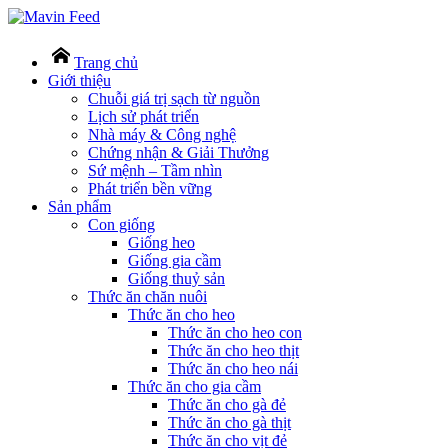
Trang chủ
Giới thiệu
Chuỗi giá trị sạch từ nguồn
Lịch sử phát triển
Nhà máy & Công nghệ
Chứng nhận & Giải Thưởng
Sứ mệnh – Tầm nhìn
Phát triển bền vững
Sản phẩm
Con giống
Giống heo
Giống gia cầm
Giống thuỷ sản
Thức ăn chăn nuôi
Thức ăn cho heo
Thức ăn cho heo con
Thức ăn cho heo thịt
Thức ăn cho heo nái
Thức ăn cho gia cầm
Thức ăn cho gà đẻ
Thức ăn cho gà thịt
Thức ăn cho vịt đẻ