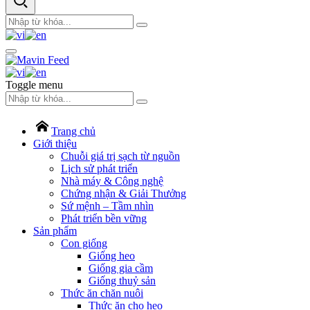
Toggle menu
Trang chủ
Giới thiệu
Chuỗi giá trị sạch từ nguồn
Lịch sử phát triển
Nhà máy & Công nghệ
Chứng nhận & Giải Thưởng
Sứ mệnh – Tầm nhìn
Phát triển bền vững
Sản phẩm
Con giống
Giống heo
Giống gia cầm
Giống thuỷ sản
Thức ăn chăn nuôi
Thức ăn cho heo