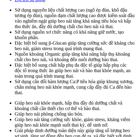
Sử dụng nguyên liệu chất lượng cao (ngô ép đùn, khô đậu
tương ép đùn), nguồn đạm chất lượng cao được kiểm soát đầu
vào nghiêm ngặt giúp heo nái tăng khả năng tiêu hóa và hấp
thu thức ăn, đầy đủ dưỡng chất cho heo nái và thai.
Sử dụng nguồn xơ chức năng có khả năng giữ nước, tạo
khuôn phân.
Đặc biệt bổ sung β-Glucan giúp tăng cường sức đề kháng cho
heo nái, giảm stress trong quá trình mang thai.
Nguồn khoáng Organic giúp tăng khả năng hấp thụ khoáng
chất cho heo nái, và khoáng đến nuôi dưỡng bào thai.
Đặc biệt bổ sung chất hấp phụ đa độc tố giúp hấp phụ các
độc tố trong thức ăn giúp heo nái và bào thai khỏe mạnh, an
toàn trong quá trình mang thai.
Sử dụng cân đối hàm lượng Ca:P tiêu hóa giúp khung xương,
chân móng heo nái khỏe mạnh, cung cấp đầy đủ Ca đến bào
thai.
Giúp heo nái khỏe mạnh, hấp thu đầy đủ dưỡng chất và
khoáng chất cần thiết cho cơ thể và bào thai.
Giúp heo nái phòng chống táo bón.
Giúp heo nái tăng cường sức khỏe, giảm stress, kháng viêm
giúp heo nái khỏe mạnh suốt thai kỳ, dễ sinh nở.
Giải pháp dinh dưỡng toàn diện này giúp tăng số lượng heo
sơ sinh, tăng sự đồng đều heo con đẻ ra, và đặc biệt với dinh