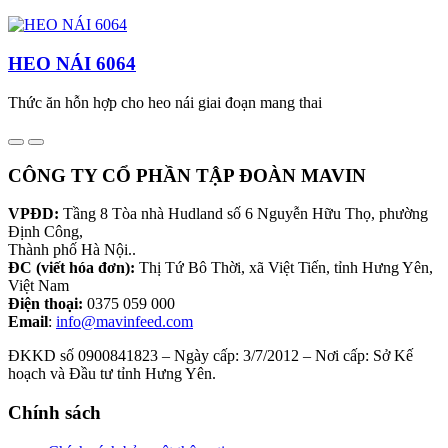
HEO NÁI 6064
Thức ăn hỗn hợp cho heo nái giai đoạn mang thai
CÔNG TY CỔ PHẦN TẬP ĐOÀN MAVIN
VPĐD:
Tầng 8 Tòa nhà Hudland số 6 Nguyễn Hữu Thọ, phường
Định Công,
Thành phố Hà Nội..
ĐC (viết hóa đơn):
Thị Tứ Bô Thời, xã Việt Tiến, tỉnh Hưng Yên,
Việt Nam
Điện thoại:
0375 059 000
Email
:
info@mavinfeed.com
ĐKKD số 0900841823 – Ngày cấp: 3/7/2012 – Nơi cấp: Sở Kế
hoạch và Đầu tư tỉnh Hưng Yên.
Chính sách