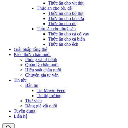
Thức ăn cho vịt thịt
Thức ăn cho bò, dê
Thức ăn cho bò thịt
Thức ăn cho bò sữa
Thức ăn cho dê
Thức ăn cho thuỷ sản
Thức ăn cho cá có vảy
Thức ăn cho cá biển
Thức ăn cho ếch
Giải pháp tổng thể
Kiến thức chăn nuôi
Phòng và trị bệnh
Quản lý chăn nuôi
Hiệu suất chăn nuôi
Chuyên gia tư vấn
Tin tức
Bản tin
Tin Mavin Feed
Tin thị trường
Thư viện
Bảng giá vật nuôi
Tuyển dụng
Liên hệ