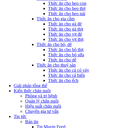
Thức ăn cho heo con
Thức ăn cho heo thịt
Thức ăn cho heo nái
Thức ăn cho gia cầm
Thức ăn cho gà đẻ
Thức ăn cho gà thịt
Thức ăn cho vịt đẻ
Thức ăn cho vịt thịt
Thức ăn cho bò, dê
Thức ăn cho bò thịt
Thức ăn cho bò sữa
Thức ăn cho dê
Thức ăn cho thuỷ sản
Thức ăn cho cá có vảy
Thức ăn cho cá biển
Thức ăn cho ếch
Giải pháp tổng thể
Kiến thức chăn nuôi
Phòng và trị bệnh
Quản lý chăn nuôi
Hiệu suất chăn nuôi
Chuyên gia tư vấn
Tin tức
Bản tin
Tin Mavin Feed