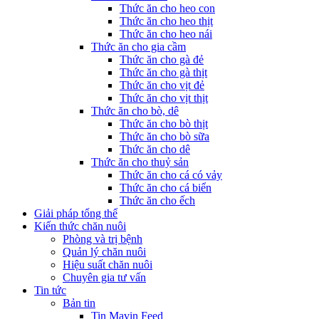
Thức ăn cho heo con
Thức ăn cho heo thịt
Thức ăn cho heo nái
Thức ăn cho gia cầm
Thức ăn cho gà đẻ
Thức ăn cho gà thịt
Thức ăn cho vịt đẻ
Thức ăn cho vịt thịt
Thức ăn cho bò, dê
Thức ăn cho bò thịt
Thức ăn cho bò sữa
Thức ăn cho dê
Thức ăn cho thuỷ sản
Thức ăn cho cá có vảy
Thức ăn cho cá biển
Thức ăn cho ếch
Giải pháp tổng thể
Kiến thức chăn nuôi
Phòng và trị bệnh
Quản lý chăn nuôi
Hiệu suất chăn nuôi
Chuyên gia tư vấn
Tin tức
Bản tin
Tin Mavin Feed