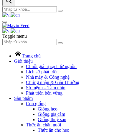
Toggle menu
Trang chủ
Giới thiệu
Chuỗi giá trị sạch từ nguồn
Lịch sử phát triển
Nhà máy & Công nghệ
Chứng nhận & Giải Thưởng
Sứ mệnh – Tầm nhìn
Phát triển bền vững
Sản phẩm
Con giống
Giống heo
Giống gia cầm
Giống thuỷ sản
Thức ăn chăn nuôi
Thức ăn cho heo