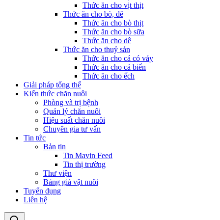
Thức ăn cho vịt thịt
Thức ăn cho bò, dê
Thức ăn cho bò thịt
Thức ăn cho bò sữa
Thức ăn cho dê
Thức ăn cho thuỷ sản
Thức ăn cho cá có vảy
Thức ăn cho cá biển
Thức ăn cho ếch
Giải pháp tổng thể
Kiến thức chăn nuôi
Phòng và trị bệnh
Quản lý chăn nuôi
Hiệu suất chăn nuôi
Chuyên gia tư vấn
Tin tức
Bản tin
Tin Mavin Feed
Tin thị trường
Thư viện
Bảng giá vật nuôi
Tuyển dụng
Liên hệ