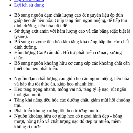
Lợi ích sử dụng
Bổ sung nguồn đạm chất lượng cao & nguyên liệu ép đùn
giúp heo dễ tiêu hóa: Giúp tăng tính ngon miệng, dễ hấp thu
dinh dưỡng, tiêu hóa triệt để.
Sử dụng axit amin với hàm lượng cao và cân bằng (đặc biệt là
lysine).
Bổ sung enzyme tiêu hóa làm tăng khả năng hấp thu các chất
dinh dưỡng.
Hàm lượng Ca/P cân đối: Hỗ trợ phát triển cơ nạc, xương
chắc.
Bổ sung nguồn khoáng hữu cơ cung cấp các khoáng chất cần
thiết cho heo phát triển.
Nguồn đạm chất lượng cao giúp heo ăn ngon miệng, tiêu hóa
và hấp thu tốt thức ăn, giúp heo nhanh lớn.
Heo tăng trọng nhanh, mông vai nở, tăng tỷ lệ nạc, rút ngắn
thời gian nuôi.
Tăng khả năng tiêu hóa các dưỡng chất, giảm mùi hôi chuồng
trại.
Phát triển khung xương tốt, heo trường mình.
Nguồn khoáng hữu cơ giúp heo có ngoại hình đẹp - bóng
mượt, hồng hào và chất lượng nạc đỏ đẹp tự nhiên, mềm
không rỉ nước.