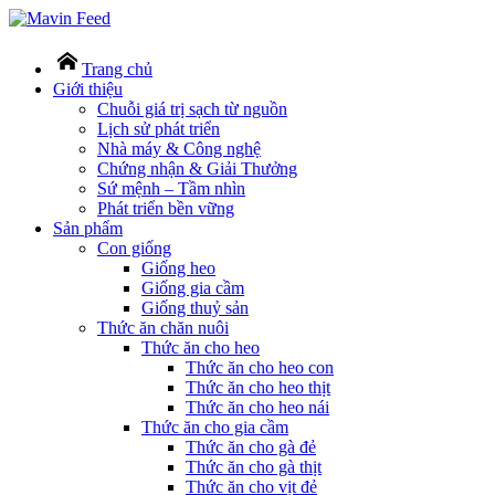
Trang chủ
Giới thiệu
Chuỗi giá trị sạch từ nguồn
Lịch sử phát triển
Nhà máy & Công nghệ
Chứng nhận & Giải Thưởng
Sứ mệnh – Tầm nhìn
Phát triển bền vững
Sản phẩm
Con giống
Giống heo
Giống gia cầm
Giống thuỷ sản
Thức ăn chăn nuôi
Thức ăn cho heo
Thức ăn cho heo con
Thức ăn cho heo thịt
Thức ăn cho heo nái
Thức ăn cho gia cầm
Thức ăn cho gà đẻ
Thức ăn cho gà thịt
Thức ăn cho vịt đẻ