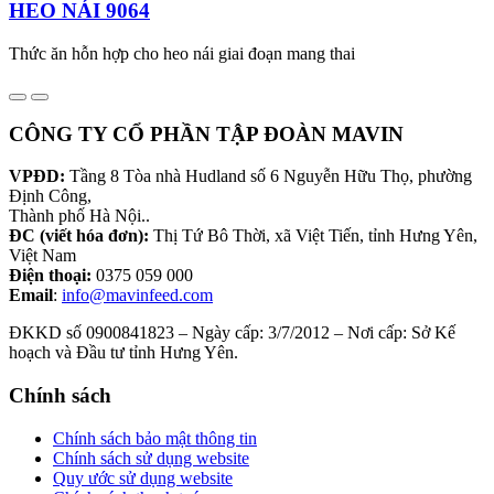
HEO NÁI 9064
Thức ăn hỗn hợp cho heo nái giai đoạn mang thai
CÔNG TY CỔ PHẦN TẬP ĐOÀN MAVIN
VPĐD:
Tầng 8 Tòa nhà Hudland số 6 Nguyễn Hữu Thọ, phường
Định Công,
Thành phố Hà Nội..
ĐC (viết hóa đơn):
Thị Tứ Bô Thời, xã Việt Tiến, tỉnh Hưng Yên,
Việt Nam
Điện thoại:
0375 059 000
Email
:
info@mavinfeed.com
ĐKKD số 0900841823 – Ngày cấp: 3/7/2012 – Nơi cấp: Sở Kế
hoạch và Đầu tư tỉnh Hưng Yên.
Chính sách
Chính sách bảo mật thông tin
Chính sách sử dụng website
Quy ước sử dụng website