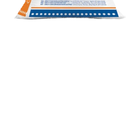
GÀ HẬU BỊ CAO SẢN 5585S
Thức ăn hỗn hợp cho gà hậu bị cao sản từ 1 ngày tuổi -
6 tuần tuổi
CÔNG TY CỔ PHẦN TẬP ĐOÀN MAVIN
VPĐD:
Tầng 8 Tòa nhà Hudland số 6 Nguyễn Hữu Thọ,
phường Định Công,
Thành phố Hà Nội..
ĐC (viết hóa đơn):
Thị Tứ Bô Thời, xã Việt Tiến, tỉnh
Hưng Yên, Việt Nam