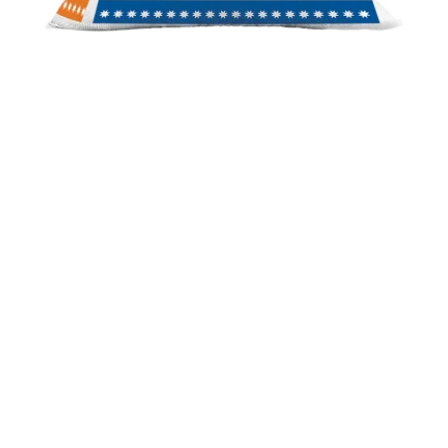
GÀ HẬU BỊ CAO SẢN 5585S
Thức ăn hỗn hợp cho gà hậu bị cao sản từ 1 ngày tuổi - 6
tuần tuổi
CÔNG TY CỔ PHẦN TẬP ĐOÀN MAVIN
VPĐD:
Tầng 8 Tòa nhà Hudland số 6 Nguyễn Hữu Thọ,
phường Định Công,
Thành phố Hà Nội..
ĐC (viết hóa đơn):
Thị Tứ Bô Thời, xã Việt Tiến, tỉnh Hưng
Yên, Việt Nam
Điện thoại:
0375 059 000