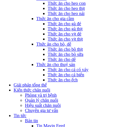
Thức ăn cho heo con
Thức ăn cho heo thịt
Thức ăn cho heo nái
Thức ăn cho gia cầm
Thức ăn cho gà đẻ
Thức ăn cho gà thịt
Thức ăn cho vịt đẻ
Thức ăn cho vịt thịt
Thức ăn cho bò, dê
Thức ăn cho bò thịt
Thức ăn cho bò sữa
Thức ăn cho dê
Thức ăn cho thuỷ sản
Thức ăn cho cá có vảy
Thức ăn cho cá biển
Thức ăn cho ếch
Giải pháp tổng thể
Kiến thức chăn nuôi
Phòng và trị bệnh
Quản lý chăn nuôi
Hiệu suất chăn nuôi
Chuyên gia tư vấn
Tin tức
Bản tin
Tin Mavin Feed