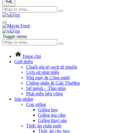
Toggle menu
Trang chủ
Giới thiệu
Chuỗi giá trị sạch từ nguồn
Lịch sử phát triển
Nhà máy & Công nghệ
Chứng nhận & Giải Thưởng
Sứ mệnh – Tầm nhìn
Phát triển bền vững
Sản phẩm
Con giống
Giống heo
Giống gia cầm
Giống thuỷ sản
Thức ăn chăn nuôi
Thức ăn cho heo