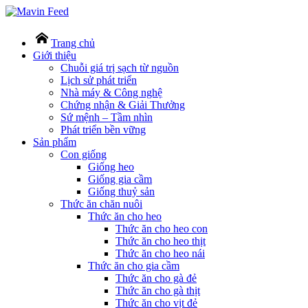
Trang chủ
Giới thiệu
Chuỗi giá trị sạch từ nguồn
Lịch sử phát triển
Nhà máy & Công nghệ
Chứng nhận & Giải Thưởng
Sứ mệnh – Tầm nhìn
Phát triển bền vững
Sản phẩm
Con giống
Giống heo
Giống gia cầm
Giống thuỷ sản
Thức ăn chăn nuôi
Thức ăn cho heo
Thức ăn cho heo con
Thức ăn cho heo thịt
Thức ăn cho heo nái
Thức ăn cho gia cầm
Thức ăn cho gà đẻ
Thức ăn cho gà thịt
Thức ăn cho vịt đẻ