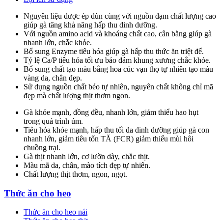
Nguyên liệu được ép đùn cùng với nguồn đạm chất lượng cao
giúp gà tăng khả năng hấp thu dinh dưỡng.
Với nguồn amino acid và khoáng chất cao, cân bằng giúp gà
nhanh lớn, chắc khỏe.
Bổ sung Enzyme tiêu hóa giúp gà hấp thu thức ăn triệt để.
Tỷ lệ Ca/P tiêu hóa tối ưu bảo đảm khung xương chắc khỏe.
Bổ sung chất tạo màu bằng hoa cúc vạn thọ tự nhiên tạo màu
vàng da, chân đẹp.
Sử dụng nguồn chất béo tự nhiên, nguyên chất không chỉ mã
đẹp mà chất lượng thịt thơm ngon.
Gà khỏe mạnh, đồng đều, nhanh lớn, giảm thiểu hao hụt
trong quá trình úm.
Tiêu hóa khỏe mạnh, hấp thu tối đa dinh dưỡng giúp gà con
nhanh lớn, giảm tiêu tốn TĂ (FCR) giảm thiểu mùi hôi
chuồng trại.
Gà thịt nhanh lớn, cơ lườn dày, chắc thịt.
Màu mã da, chân, mào tích đẹp tự nhiên.
Chất lượng thịt thơm, ngon, ngọt.
Thức ăn cho heo
Thức ăn cho heo nái