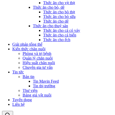
Thức ăn cho vịt thịt
Thức ăn cho bò, dê
Thức ăn cho bò thịt
Thức ăn cho bò sữa
Thức ăn cho dê
Thức ăn cho thuỷ sản
Thức ăn cho cá có vảy
Thức ăn cho cá biển
Thức ăn cho ếch
Giải pháp tổng thể
Kiến thức chăn nuôi
Phòng và trị bệnh
Quản lý chăn nuôi
Hiệu suất chăn nuôi
Chuyên gia tư vấn
Tin tức
Bản tin
Tin Mavin Feed
Tin thị trường
Thư viện
Bảng giá vật nuôi
Tuyển dụng
Liên hệ