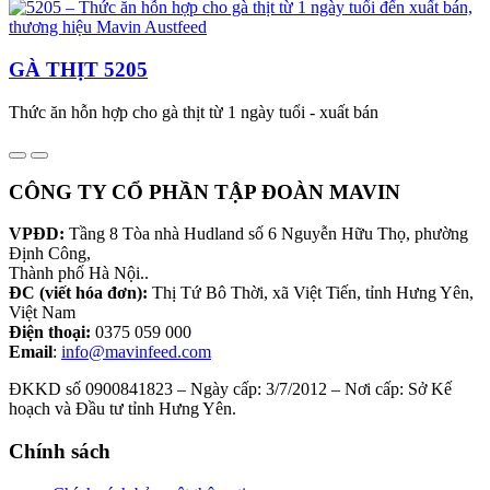
GÀ THỊT 5205
Thức ăn hỗn hợp cho gà thịt từ 1 ngày tuổi - xuất bán
CÔNG TY CỔ PHẦN TẬP ĐOÀN MAVIN
VPĐD:
Tầng 8 Tòa nhà Hudland số 6 Nguyễn Hữu Thọ, phường
Định Công,
Thành phố Hà Nội..
ĐC (viết hóa đơn):
Thị Tứ Bô Thời, xã Việt Tiến, tỉnh Hưng Yên,
Việt Nam
Điện thoại:
0375 059 000
Email
:
info@mavinfeed.com
ĐKKD số 0900841823 – Ngày cấp: 3/7/2012 – Nơi cấp: Sở Kế
hoạch và Đầu tư tỉnh Hưng Yên.
Chính sách