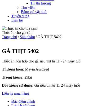
Tin thị trường
Thư viện
Bảng giá vật nuôi
Tuyển dụng
Liên hệ
Thức ăn cho gia cầm
Trang chủ
/
Sản phẩm
/
GÀ THỊT 5402
GÀ THỊT 5402
Thức ăn hỗn hợp cho gà siêu thịt từ 11 - 24 ngày tuổi
Thương hiệu:
Mavin Austfeed
Trọng lượng:
25kg
Đối tượng sử dụng:
Gà siêu thịt từ 11-24 ngày tuổi
Liên hệ mua hàng
Đặc điểm chính
Lợi ích sử dụng