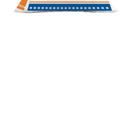
GÀ HẬU BỊ CAO SẢN 5585S
Thức ăn hỗn hợp cho gà hậu bị cao sản từ 1 ngày tuổi -
6 tuần tuổi
CÔNG TY CỔ PHẦN TẬP ĐOÀN MAVIN
VPĐD:
Tầng 8 Tòa nhà Hudland số 6 Nguyễn Hữu Thọ,
phường Định Công,
Thành phố Hà Nội..
ĐC (viết hóa đơn):
Thị Tứ Bô Thời, xã Việt Tiến, tỉnh
Hưng Yên, Việt Nam
Điện thoại:
0375 059 000