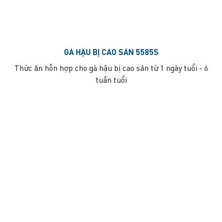
GÀ HẬU BỊ CAO SẢN 5585S
Thức ăn hỗn hợp cho gà hậu bị cao sản từ 1 ngày tuổi - 6
tuần tuổi
CÔNG TY CỔ PHẦN TẬP ĐOÀN MAVIN
VPĐD:
Tầng 8 Tòa nhà Hudland số 6 Nguyễn Hữu Thọ,
phường Định Công,
Thành phố Hà Nội..
ĐC (viết hóa đơn):
Thị Tứ Bô Thời, xã Việt Tiến, tỉnh Hưng
Yên, Việt Nam