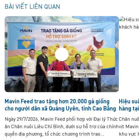
BÀI VIẾT LIÊN QUAN
Mavin Feed trao tặng hơn 20.000 gà giống
Hiệu su
cho người dân xã Quảng Uyên, tỉnh Cao Bằng
hàng tạ
Ngày 29/7/2026, Mavin Feed phối hợp với Đại lý Thức
Chăn nuô
ăn Chăn nuôi Liêu Chí Bình, dưới sự hỗ trợ của chính
vịt Mavin
quyền địa phương, tổ chức chương trình trao...
khu vực H