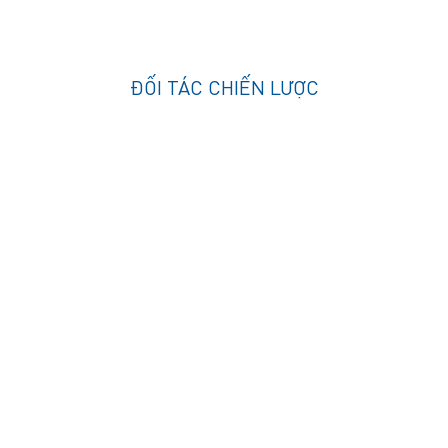
ĐỐI TÁC CHIẾN LƯỢC
CÔNG TY CỔ PHẦN TẬP ĐOÀN MAVIN
VPĐD:
Tầng 8 Tòa nhà Hudland số 6 Nguyễn Hữu Thọ,
phường Định Công,
Thành phố Hà Nội..